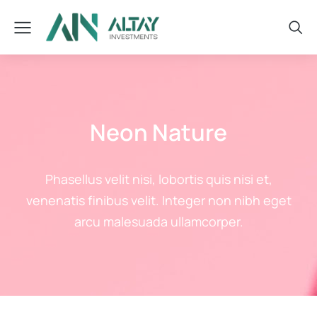
Neon Nature
Phasellus velit nisi, lobortis quis nisi et,
venenatis finibus velit. Integer non nibh eget
arcu malesuada ullamcorper.